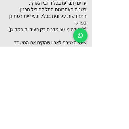
ערים (תב''ע) בכל רחבי הארץ .
בשנים האחרונות החל להוביל תכנון
התחדשות עירונית בכלל ובעיריית רמת גן
בפרט.
(למעלה מ-50 מבנים רק בעיריית רמת גן).
שימי הצטרף לאביו שהקים את המשרד
בשנת 1992, ומשמש כמנכ"ל המשרד,
מומחה בקידום תכנון מול הוועדות השונות,
מרכז את תכנון התב"עות (תכנית בניין עיר)
והפנימיות במשרד, אחראי על קשרי
הלקוחות.