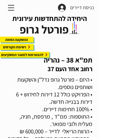
כניסת דיירים
היחידה להתחדשות עירונית
ההשקעה החמה
רשימת הקורסים
להצטרפות למאגר המשקיעים
תמ"א 38 – נהריה
רחוב אחד העם 37
• היזם – פורטל גרופ נדל"ן והשקעות
ושותפים נוספים.
• הפרויקט כולל 12 דירות לחידוש + 6
דירות בבנייה חדשה.
• 100% חתימות דיירים.
• התוספות: ממ"ד , מרפסת, חניה,
מעלית ולובי מפואר.
• הרווח הריאלי לדייר – 600,000 ₪